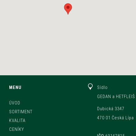
MENU
Sídlo
GEDAN a HETFLEIŠ 
ÚVOD
Dubická 3347
SORTIMENT
470 01 Česká Lípa
KVALITA
CENÍKY