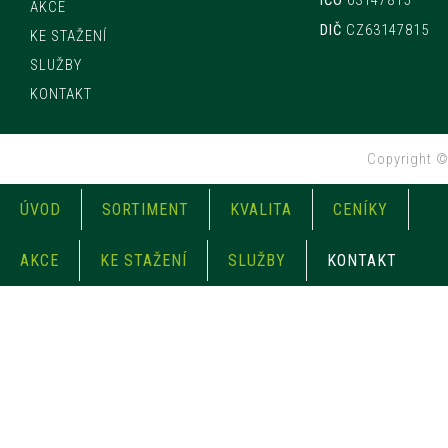
IČO
63147815
AKCE
DIČ
CZ63147815
KE STAŽENÍ
SLUŽBY
KONTAKT
Copyright 
ÚVOD
SORTIMENT
KVALITA
CENÍKY
AKCE
KE STAŽENÍ
SLUŽBY
KONTAKT