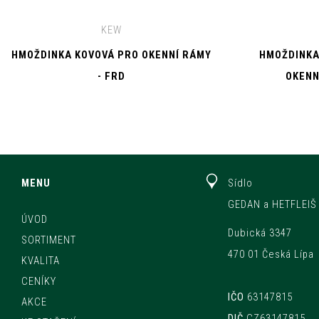
KEW
HMOŽDINKA KOVOVÁ PRO OKENNÍ RÁMY
HMOŽDINKA
- FRD
OKENN
MENU
Sídlo
GEDAN a HETFLEIŠ 
ÚVOD
Dubická 3347
SORTIMENT
470 01 Česká Lípa
KVALITA
CENÍKY
IČO
63147815
AKCE
DIČ
CZ63147815