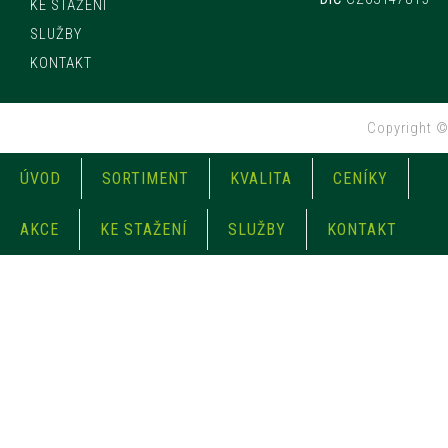
KE STAŽENÍ
SLUŽBY
KONTAKT
Copyright 
ÚVOD
SORTIMENT
KVALITA
CENÍKY
AKCE
KE STAŽENÍ
SLUŽBY
KONTAKT