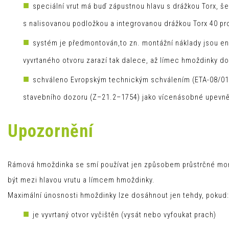
speciální vrut má buď zápustnou hlavu s drážkou Torx, š
s nalisovanou podložkou a integrovanou drážkou Torx 40 pr
systém je předmontován,to zn. montážní náklady jsou e
vyvrtaného otvoru zarazí tak dalece, až límec hmoždinky do
schváleno Evropským technickým schválením (ETA-08/0
stavebního dozoru (Z–21.2–1754) jako vícenásobné upevněn
Upozornění
Rámová hmoždinka se smí používat jen způsobem průstrčné mont
být mezi hlavou vrutu a límcem hmoždinky.
Maximální únosnosti hmoždinky lze dosáhnout jen tehdy, pokud:
je vyvrtaný otvor vyčištěn (vysát nebo vyfoukat prach)