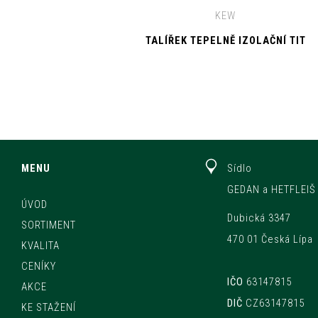
KEW
TALÍŘEK TEPELNĚ IZOLAČNÍ TIT
MENU
Sídlo
GEDAN a HETFLEIŠ 
ÚVOD
Dubická 3347
SORTIMENT
470 01 Česká Lípa
KVALITA
CENÍKY
IČO
63147815
AKCE
DIČ
CZ63147815
KE STAŽENÍ