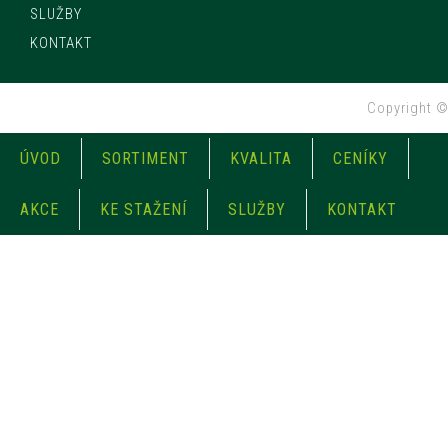
SLUŽBY
KONTAKT
Copyright 
ÚVOD
SORTIMENT
KVALITA
CENÍKY
AKCE
KE STAŽENÍ
SLUŽBY
KONTAKT