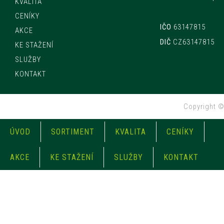
KVALITA
CENÍKY
IČO
63147815
AKCE
DIČ
CZ63147815
KE STAŽENÍ
SLUŽBY
KONTAKT
Copyright 
ÚVOD
SORTIMENT
KVALITA
CENÍKY
AKCE
KE STAŽENÍ
SLUŽBY
KONTAKT