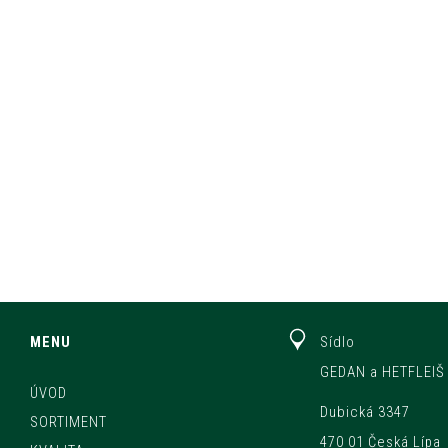
MENU
Sídlo
GEDAN a HETFLEIŠ 
ÚVOD
Dubická 3347
SORTIMENT
470 01 Česká Lípa