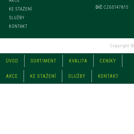
AKCE
DIČ
CZ63147815
KE STAŽENÍ
SLUŽBY
KONTAKT
Copyright 
ÚVOD
SORTIMENT
KVALITA
CENÍKY
AKCE
KE STAŽENÍ
SLUŽBY
KONTAKT